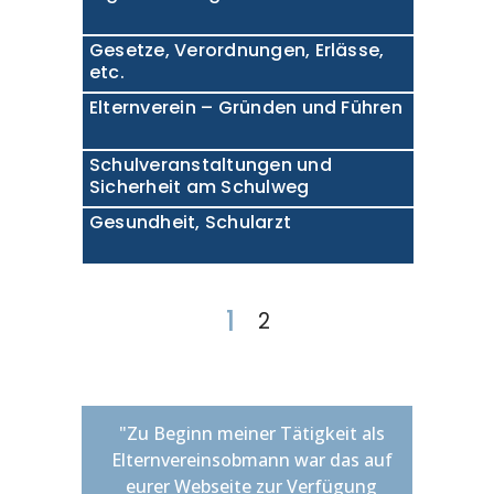
Gesetze, Verordnungen, Erlässe,
etc.
Elternverein – Gründen und Führen
Schulveranstaltungen und
Sicherheit am Schulweg
Gesundheit, Schularzt
1
2
"Zu Beginn meiner Tätigkeit als
"Wir schä
“Der Verb
"Bei mei
“………. Hi
"Jedem 
"Eure e
“Wir w
Der V
"Ic
Elternvereinsobmann war das auf
diesen Ve
Tatkräft
Schule ha
Informa
den Ver
unkompl
wichti
unbed
uns
eurer Webseite zur Verfügung
Kommunik
Herz. In
kompeten
Anliegen
wichtig
gründen
unsere
Versa
Sei e