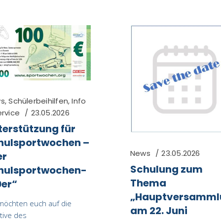
s
,
Schülerbeihilfen
,
Info
ervice
23.05.2026
terstützung für
hulsportwochen –
News
23.05.2026
er
Schulung zum
hulsportwochen-
Thema
0er“
„Hauptversamml
möchten euch auf die
am 22. Juni
ative des