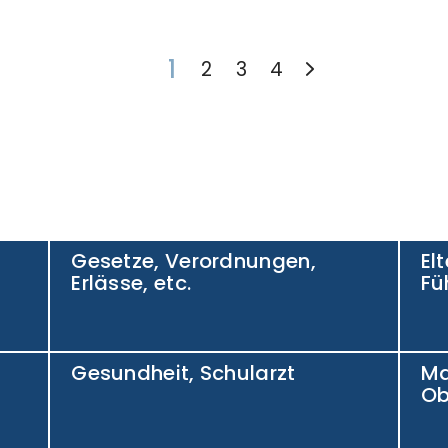
1
2
3
4
Gesetze, Verordnungen,
El
Erlässe, etc.
Fü
Gesundheit, Schularzt
Ma
Ob