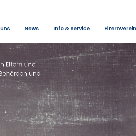
 uns
News
Info & Service
Elternverei
on Eltern und
r Behörden und