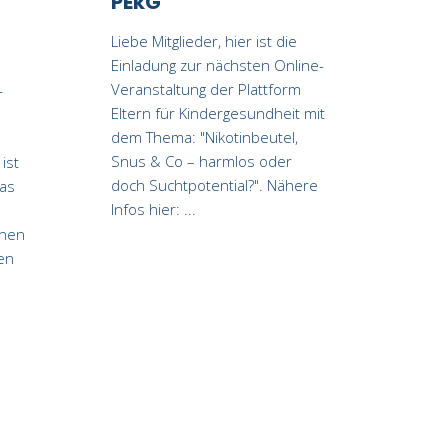
PEkG
Liebe Mitglieder, hier ist die
Einladung zur nächsten Online-
Veranstaltung der Plattform
-
Eltern für Kindergesundheit mit
dem Thema: "Nikotinbeutel,
Snus & Co – harmlos oder
ist
doch Suchtpotential?". Nähere
das
Infos hier:
inen
en