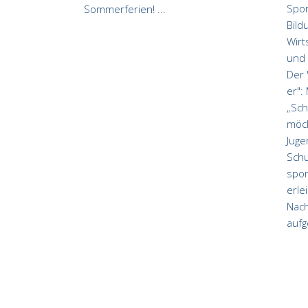
Spor
Sommerferien!
Bild
Wirt
und 
Der 
er":
„Sch
möch
Juge
Schu
spor
erle
Nach
aufg