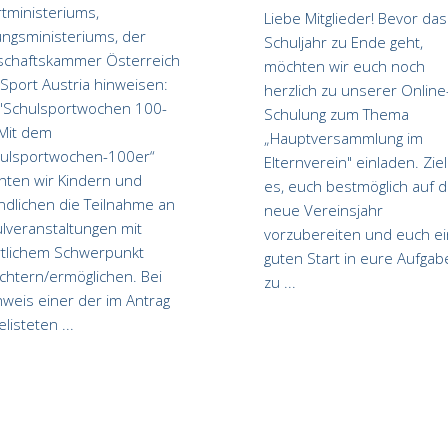
tministeriums,
Liebe Mitglieder! Bevor das
ungsministeriums, der
Schuljahr zu Ende geht,
schaftskammer Österreich
möchten wir euch noch
Sport Austria hinweisen:
herzlich zu unserer Online
"Schulsportwochen 100-
Schulung zum Thema
 Mit dem
„Hauptversammlung im
ulsportwochen-100er“
Elternverein" einladen. Ziel 
ten wir Kindern und
es, euch bestmöglich auf 
ndlichen die Teilnahme an
neue Vereinsjahr
lveranstaltungen mit
vorzubereiten und euch e
tlichem Schwerpunkt
guten Start in eure Aufgab
ichtern/ermöglichen. Bei
zu
weis einer der im Antrag
elisteten