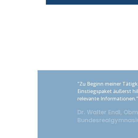
"Zu Beginn meiner Tätigkei
Einstiegspaket äußerst hilfr
relevante Informationen."
Dr. Walter Endl,
Obman
Bundesrealgymnasium