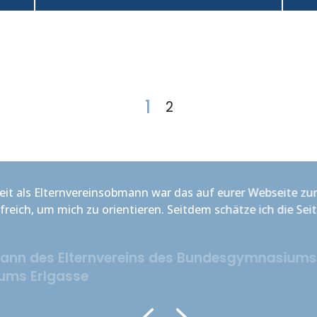
1
2
t als Elternvereinsobmann war das auf eurer Webseite zur 
eich, um mich zu orientieren. Seitdem schätze ich die Seite 
n des Elternvereins des Bundesgymnasiums 
s Erlgasse