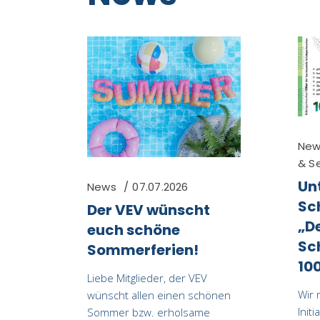
New
& S
Un
News
07.07.2026
Sc
Der VEV wünscht
„D
euch schöne
Sc
Sommerferien!
10
Liebe Mitglieder, der VEV
Wir 
wünscht allen einen schönen
Initi
Sommer bzw. erholsame