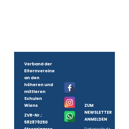
Verband der
Elternvereine
an den
höheren und
mittleren
Schulen
Wiens
ZUM
NEWSLETTER
ZVR-Nr.:
ANMELDEN
582879250
Strozzigasse
Datenschutz