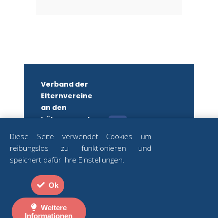
Verband der
Elternvereine
an den
höheren und
mittleren
Diese Seite verwendet Cookies um
Schulen
reibungslos zu funktionieren und
Wiens
ZUM
speichert dafür Ihre Einstellungen.
NEWSLETTER
ZVR-Nr.:
ANMELDEN
582879250
Ok
Strozzigasse
Datenschutz
2
|
Impressum
Weitere
Informationen
A-1080 WIEN
|
Kontakt