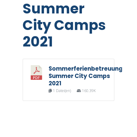
Summer
City Camps
2021
Sommerferienbetreuung
D
Summer City Camps
2021
1 Datei(en)
160.39K