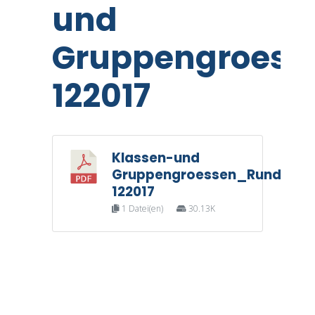
und
Gruppengroess
122017
Klassen-und
Gruppengroessen_Rundschr
122017
1 Datei(en)
30.13K