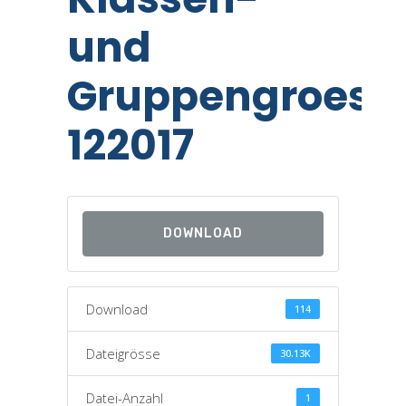
und
Gruppengroess
122017
DOWNLOAD
Download
114
Dateigrösse
30.13K
Datei-Anzahl
1