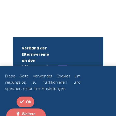
Verband der
Elternvereine
an den
höheren und
mittleren
Diese Seite verwendet Cookies um
Schulen
reibungslos zu funktionieren und
Wiens
ZUM
speichert dafür Ihre Einstellungen.
NEWSLETTER
ZVR-Nr.:
ANMELDEN
582879250
Ok
Strozzigasse
Datenschutz
2
|
Impressum
Weitere