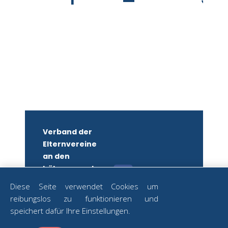
Verband der
Elternvereine
an den
höheren und
mittleren
Diese Seite verwendet Cookies um
Schulen
reibungslos zu funktionieren und
Wiens
ZUM
speichert dafür Ihre Einstellungen.
NEWSLETTER
ZVR-Nr.: