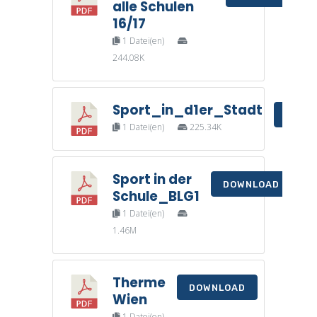
alle Schulen
16/17
1 Datei(en)
244.08K
Sport_in_d1er_Stadt
DOWN
1 Datei(en)
225.34K
Sport in der
DOWNLOAD
Schule_BLG1
1 Datei(en)
1.46M
Therme
DOWNLOAD
Wien
1 Datei(en)