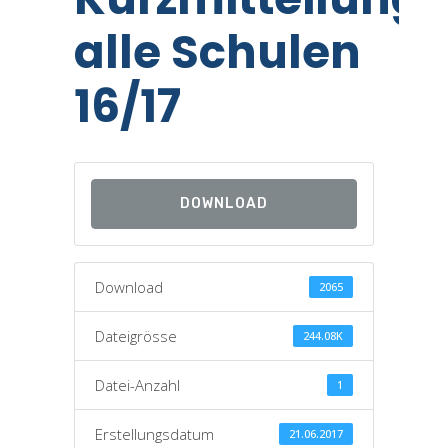
alle Schulen
16/17
DOWNLOAD
Download
2065
Dateigrösse
244.08K
Datei-Anzahl
1
Erstellungsdatum
21.06.2017