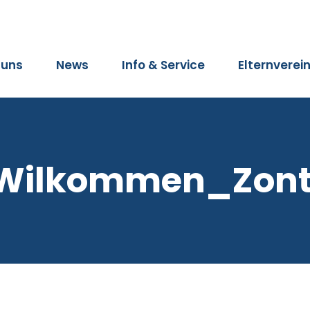
 uns
News
Info & Service
Elternverei
Wilkommen_Zon