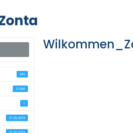
Zonta
Wilkommen_Z
545
3.53M
1
31.05.2019
31.05.2019