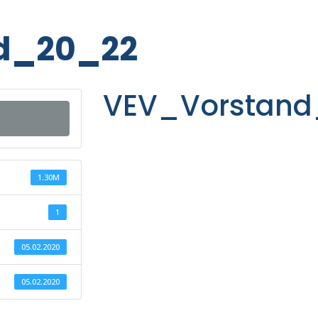
d_20_22
VEV_Vorstand
1.30M
1
05.02.2020
05.02.2020