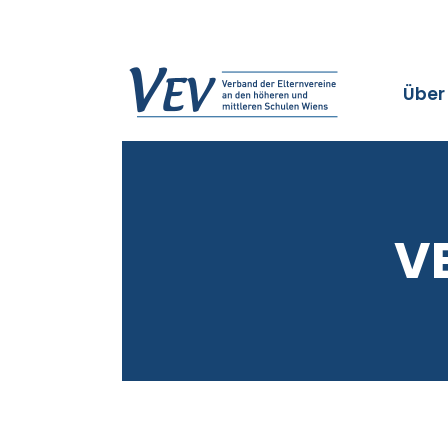
Über
V