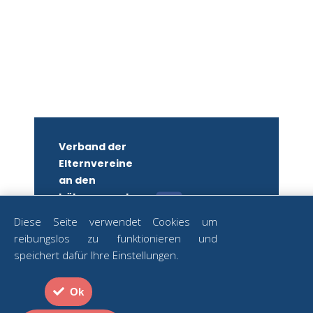
Verband der
Elternvereine
an den
höheren und
mittleren
Diese Seite verwendet Cookies um
Schulen
reibungslos zu funktionieren und
Wiens
ZUM
speichert dafür Ihre Einstellungen.
NEWSLETTER
ZVR-Nr.:
ANMELDEN
582879250
Ok
Strozzigasse
Datenschutz