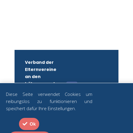
Verband der
Elternvereine
an den
höheren und
mittleren
Diese Seite verwendet Cookies um
Schulen
reibungslos zu funktionieren und
Wiens
ZUM
speichert dafür Ihre Einstellungen.
NEWSLETTER
ZVR-Nr.:
ANMELDEN
582879250
Ok
Strozzigasse
Datenschutz