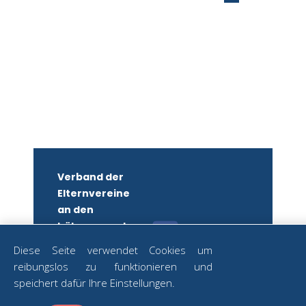
Verband der
Elternvereine
an den
höheren und
mittleren
Diese Seite verwendet Cookies um
Schulen
reibungslos zu funktionieren und
Wiens
ZUM
speichert dafür Ihre Einstellungen.
NEWSLETTER
ZVR-Nr.: