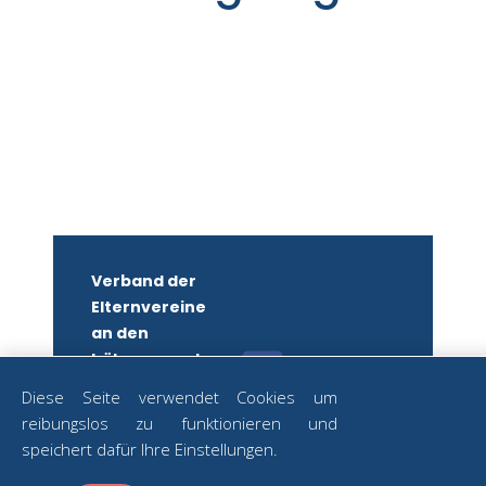
Verband der
Elternvereine
an den
höheren und
mittleren
Diese Seite verwendet Cookies um
Schulen
reibungslos zu funktionieren und
Wiens
ZUM
speichert dafür Ihre Einstellungen.
NEWSLETTER
ZVR-Nr.: