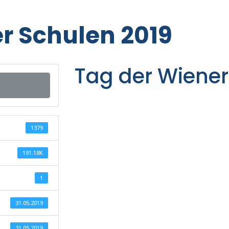
r Schulen 2019
Tag der Wiener
1379
191.18K
1
31.05.2019
31.05.2019