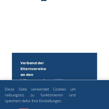
Verband der
Elternvereine
an den
höheren und
mittleren
Diese Seite verwendet Cookies um
Schulen
reibungslos zu funktionieren und
Wiens
ZUM
speichert dafür Ihre Einstellungen.
NEWSLETTER
ZVR-Nr.: