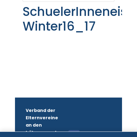
SchuelerInneneisl
Winter16_17
Verband der
Elternvereine
an den
höheren und