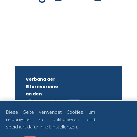
Verband der
Elternvereine
an den
höheren und
mittleren
Diese Seite verwendet Cookies um
Schulen
reibungslos zu funktionieren und
Wiens
ZUM
speichert dafür Ihre Einstellungen.
NEWSLETTER
ZVR-Nr.: