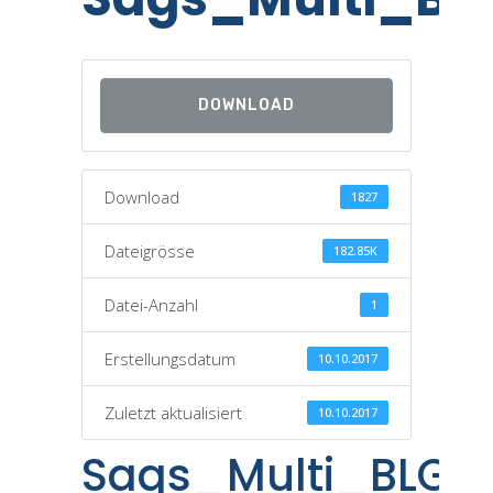
DOWNLOAD
Download
1827
Dateigrösse
182.85K
Datei-Anzahl
1
Erstellungsdatum
10.10.2017
Zuletzt aktualisiert
10.10.2017
Sags_Multi_BLG2