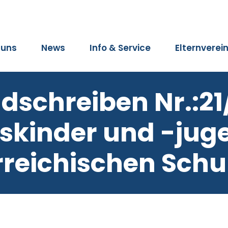
 uns
News
Info & Service
Elternverei
dschreiben Nr.:21
gskinder und -jug
rreichischen Sch