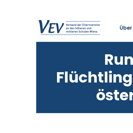
Über
Run
Flüchtlin
öste