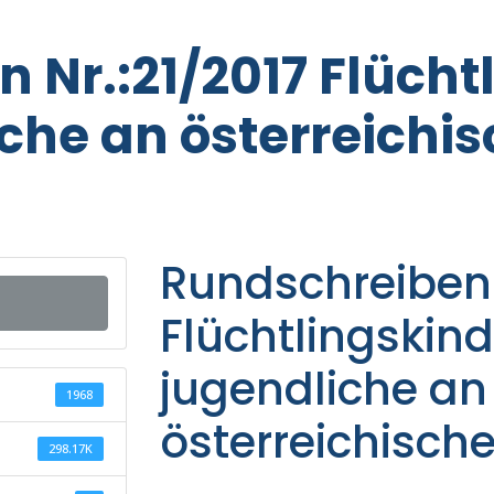
 Nr.:21/2017 Flücht
che an österreichi
Rundschreiben 
Flüchtlingskind
jugendliche an
1968
österreichisch
298.17K