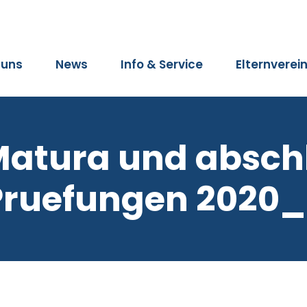
 uns
News
Info & Service
Elternverei
Matura und absch
Pruefungen 2020_