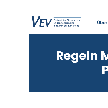
Über
Regeln 