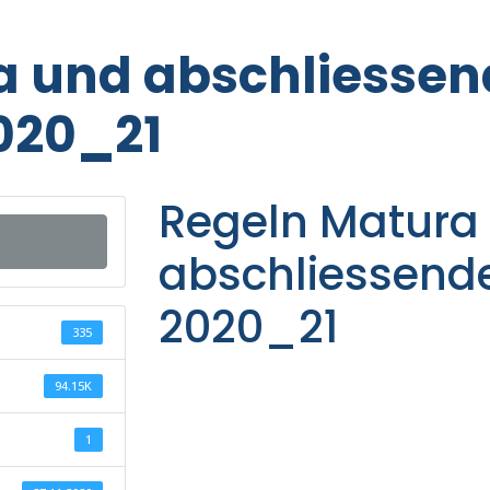
a und abschliessen
020_21
Regeln Matura
abschliessend
2020_21
335
94.15K
1