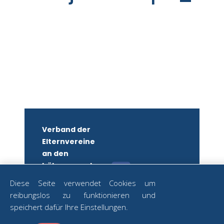
Verband der
Elternvereine
an den
höheren und
mittleren
Diese Seite verwendet Cookies um
Schulen
reibungslos zu funktionieren und
Wiens
ZUM
speichert dafür Ihre Einstellungen.
NEWSLETTER
ZVR-Nr.: