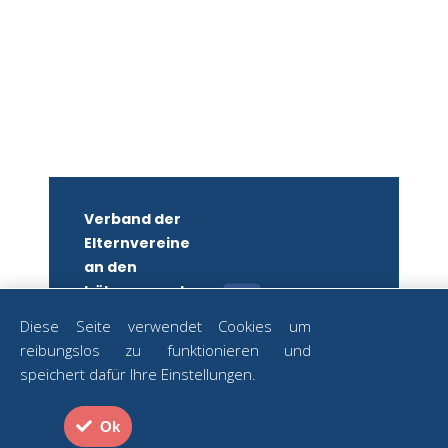
Verband der
Elternvereine
an den
höheren und
mittleren
Diese Seite verwendet Cookies um
Schulen
reibungslos zu funktionieren und
Wiens
ZUM
speichert dafür Ihre Einstellungen.
NEWSLETTER
ZVR-Nr.:
ANMELDEN
582879250
Ok
Strozzigasse
Datenschutz