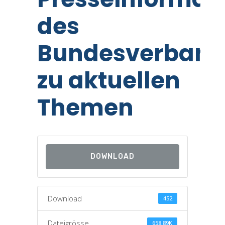
des
Bundesverband
zu aktuellen
Themen
DOWNLOAD
Download
452
Dateigrösse
658.89K