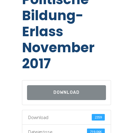
Bildung-
Erlass
November
2017
DOWNLOAD
Download
2359
Dateigrösse
719.06K