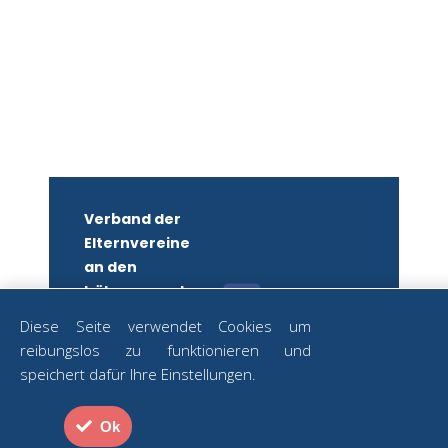
Verband der
Elternvereine
an den
höheren und
mittleren
Diese Seite verwendet Cookies um
Schulen
reibungslos zu funktionieren und
Wiens
ZUM
speichert dafür Ihre Einstellungen.
NEWSLETTER
ZVR-Nr.:
ANMELDEN
582879250
Ok
Strozzigasse
Datenschutz