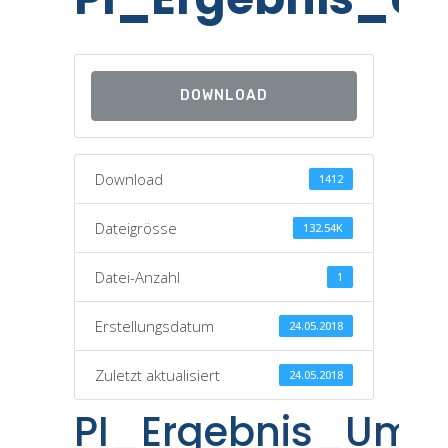
DOWNLOAD
Download
1412
Dateigrösse
132.54K
Datei-Anzahl
1
Erstellungsdatum
24.05.2018
Zuletzt aktualisiert
24.05.2018
PI_Ergebnis_Umf