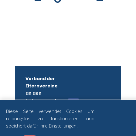
Verband der
Elternvereine
an den
höheren und
mittleren
Diese Seite verwendet Cookies um
Schulen
reibungslos zu funktionieren und
Wiens
ZUM
speichert dafür Ihre Einstellungen.
NEWSLETTER
ZVR-Nr.: