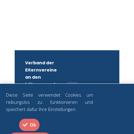
Verband der
Elternvereine
an den
höheren und
mittleren
Diese Seite verwendet Cookies um
Schulen
reibungslos zu funktionieren und
Wiens
ZUM
speichert dafür Ihre Einstellungen.
NEWSLETTER
ZVR-Nr.:
ANMELDEN
582879250
Ok
Strozzigasse
Datenschutz