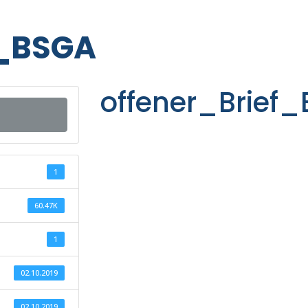
f_BSGA
offener_Brief
1
60.47K
1
02.10.2019
02.10.2019