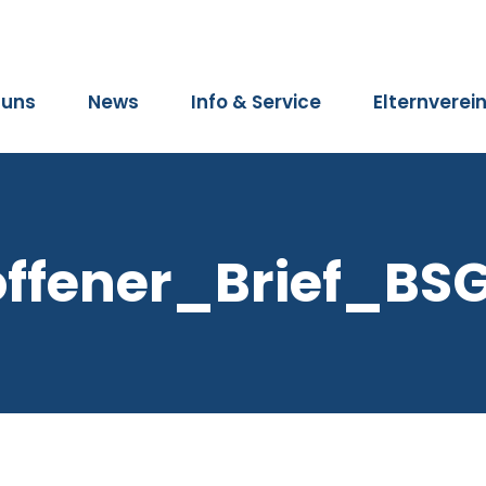
 uns
News
Info & Service
Elternverei
offener_Brief_BS