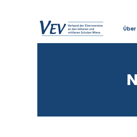
Über
N