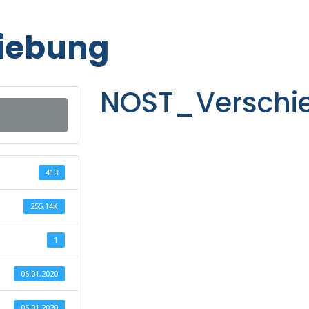
iebung
NOST_Verschi
413
255.14K
1
06.01.2020
06.01.2020