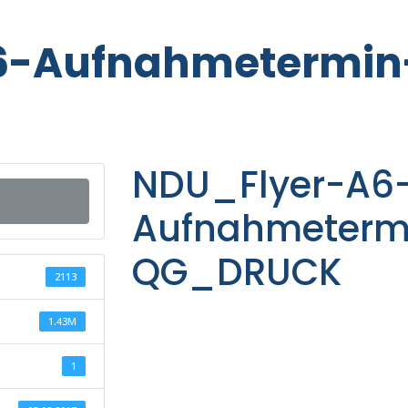
6-Aufnahmetermin
NDU_Flyer-A6
Aufnahmeterm
QG_DRUCK
2113
1.43M
1