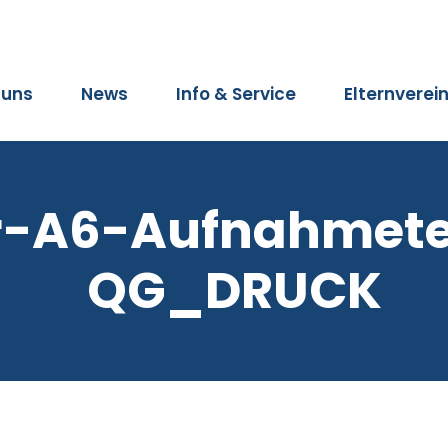
 uns
News
Info & Service
Elternverei
r-A6-Aufnahmete
QG_DRUCK