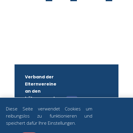
Verband der
Elternvereine
an den
höheren und
mittleren
Diese Seite verwendet Cookies um
Schulen
reibungslos zu funktionieren und
Wiens
ZUM
speichert dafür Ihre Einstellungen.
NEWSLETTER
ZVR-Nr.: