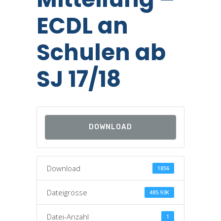
ECDL an
Schulen ab
SJ 17/18
DOWNLOAD
Download
1856
Dateigrösse
485.93K
Datei-Anzahl
1