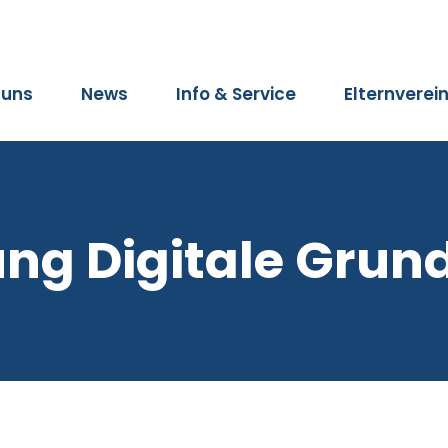
 uns
News
Info & Service
Elternverei
ung Digitale Grun