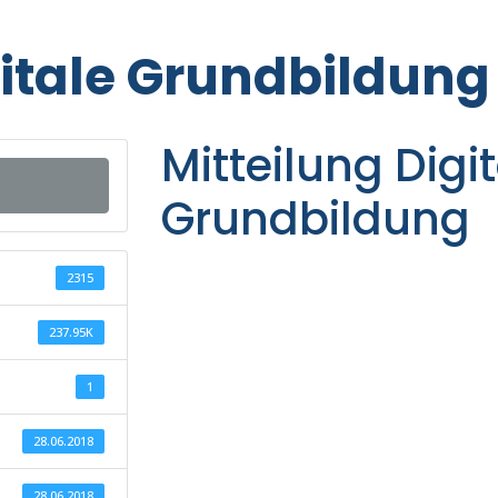
gitale Grundbildung
Mitteilung Digi
Grundbildung
2315
237.95K
1
28.06.2018
28.06.2018