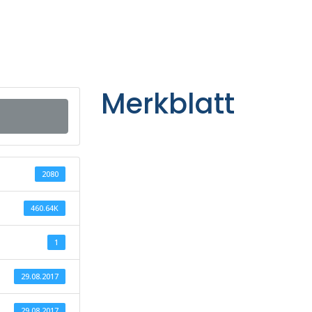
Merkblatt
2080
460.64K
1
29.08.2017
29.08.2017