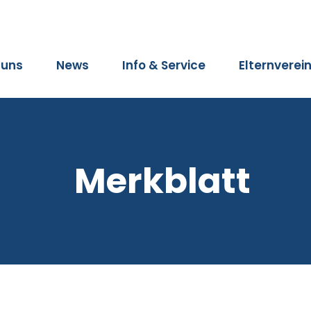
 uns
News
Info & Service
Elternverei
Merkblatt