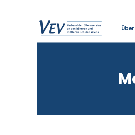
Über
M