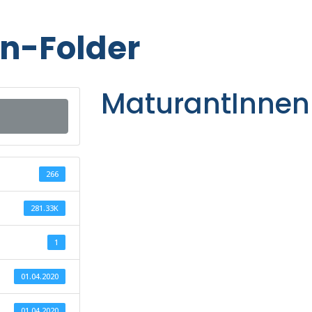
n-Folder
MaturantInnen
266
281.33K
1
01.04.2020
01.04.2020