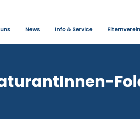
 uns
News
Info & Service
Elternverei
aturantInnen-Fol