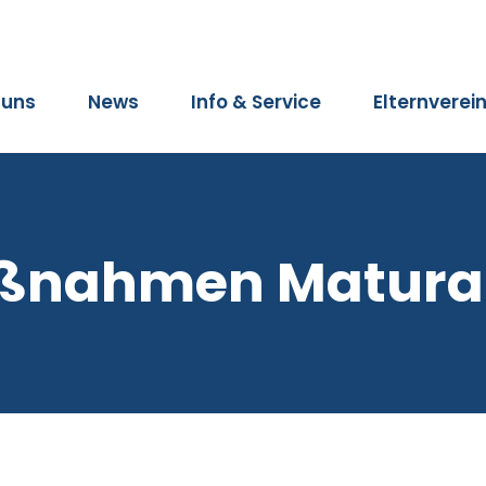
 uns
News
Info & Service
Elternverei
ßnahmen Matura