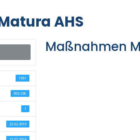
Matura AHS
Maßnahmen M
1951
803.33K
1
22.02.2019
22.02.2019