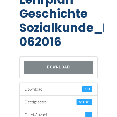
Geschichte
Sozialkunde_Er
062016
DOWNLOAD
Download
133
Dateigrösse
544.38K
Datei-Anzahl
1