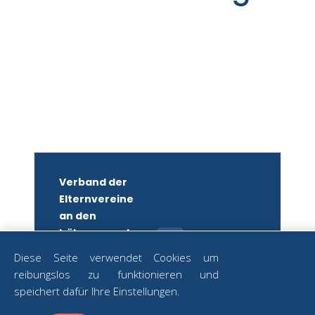
Verband der
Elternvereine
an den
höheren und
mittleren
Diese Seite verwendet Cookies um
Schulen
reibungslos zu funktionieren und
Wiens
ZUM
speichert dafür Ihre Einstellungen.
NEWSLETTER
ZVR-Nr.: