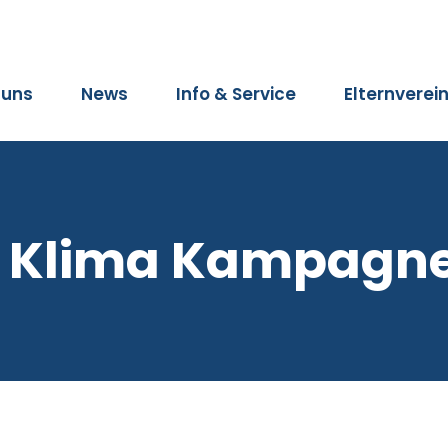
 uns
News
Info & Service
Elternverei
Klima Kampagn