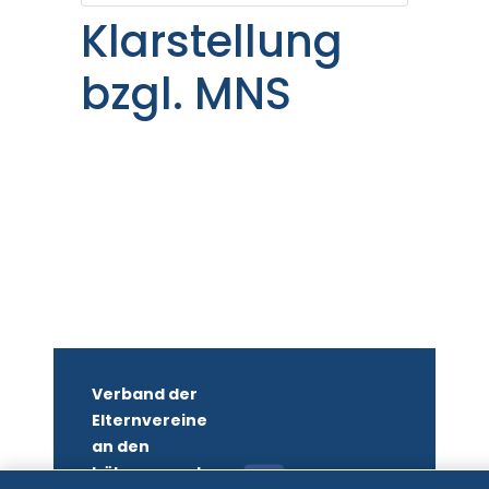
Klarstellung
bzgl. MNS
Verband der
Elternvereine
an den
höheren und