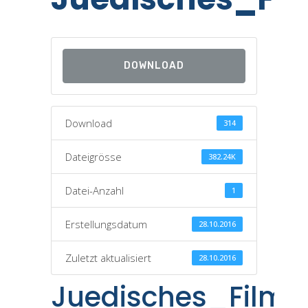
DOWNLOAD
Download
314
Dateigrösse
382.24K
Datei-Anzahl
1
Erstellungsdatum
28.10.2016
Zuletzt aktualisiert
28.10.2016
Juedisches_Filmfe