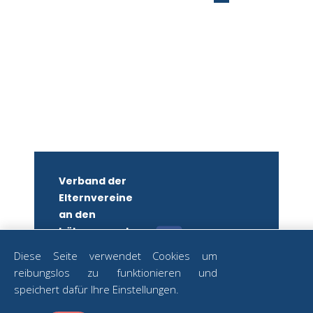
Verband der
Elternvereine
an den
höheren und
mittleren
Diese Seite verwendet Cookies um
Schulen
reibungslos zu funktionieren und
Wiens
ZUM
speichert dafür Ihre Einstellungen.
NEWSLETTER
ZVR-Nr.: