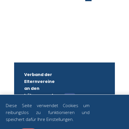
Verband der
Elternvereine
an den
höheren und
mittleren
Diese Seite verwendet Cookies um
Schulen
reibungslos zu funktionieren und
Wiens
ZUM
speichert dafür Ihre Einstellungen.
NEWSLETTER
ZVR-Nr.: