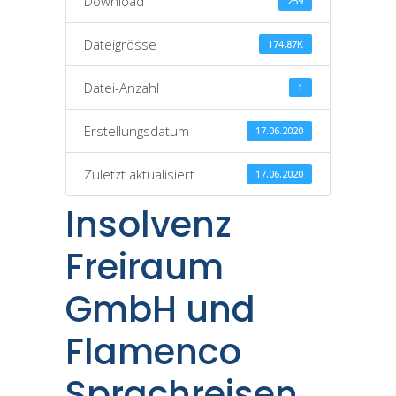
Download
259
Dateigrösse
174.87K
Datei-Anzahl
1
Erstellungsdatum
17.06.2020
Zuletzt aktualisiert
17.06.2020
Insolvenz
Freiraum
GmbH und
Flamenco
Sprachreisen