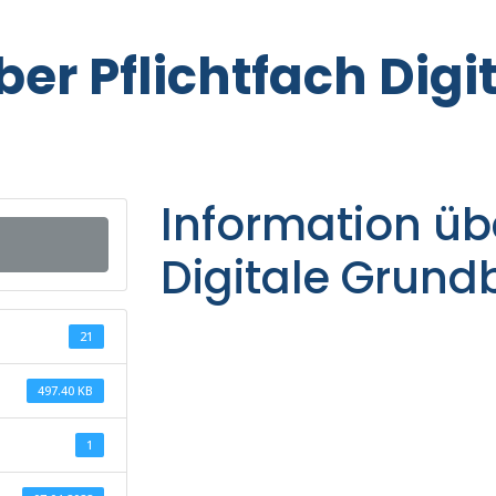
er Pflichtfach Digi
g
Information übe
Digitale Grund
21
497.40 KB
1