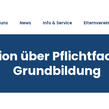
 uns
News
Info & Service
Elternverei
on über Pflichtfa
Grundbildung