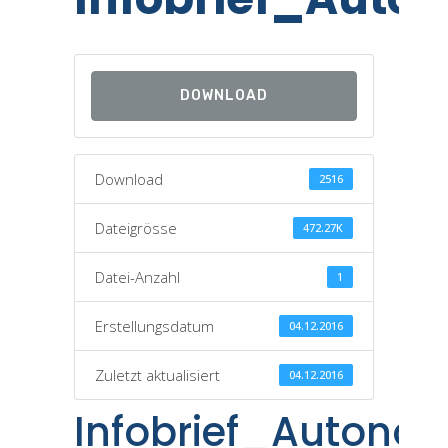
DOWNLOAD
Download
2516
Dateigrösse
472.27K
Datei-Anzahl
1
Erstellungsdatum
04.12.2016
Zuletzt aktualisiert
04.12.2016
Infobrief_Autono