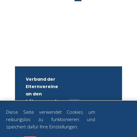
Verband der
Elternvereine
an den
höheren und
mittleren
Diese Seite verwendet Cookies um
Schulen
reibungslos zu funktionieren und
Wiens
ZUM
speichert dafür Ihre Einstellungen.
NEWSLETTER
ZVR-Nr.: