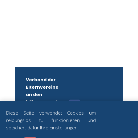
Verband der
Elternvereine
an den
höheren und
mittleren
Diese Seite verwendet Cookies um
Schulen
reibungslos zu funktionieren und
Wiens
ZUM
speichert dafür Ihre Einstellungen.
NEWSLETTER
ZVR-Nr.: