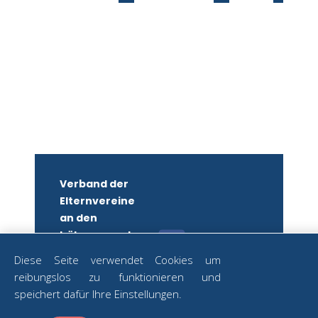
Verband der
Elternvereine
an den
höheren und
mittleren
Diese Seite verwendet Cookies um
Schulen
reibungslos zu funktionieren und
Wiens
ZUM
speichert dafür Ihre Einstellungen.
NEWSLETTER
ZVR-Nr.: