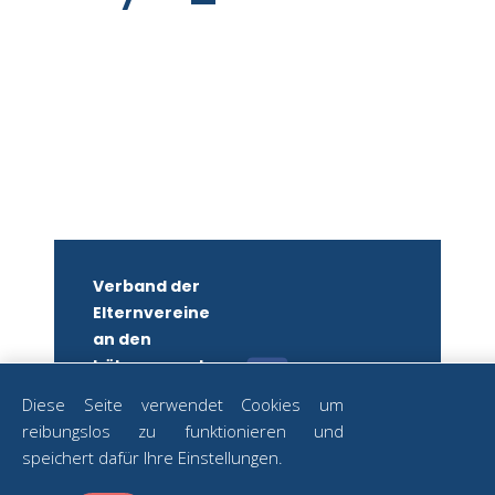
Verband der
Elternvereine
an den
höheren und
mittleren
Diese Seite verwendet Cookies um
Schulen
reibungslos zu funktionieren und
Wiens
ZUM
speichert dafür Ihre Einstellungen.
NEWSLETTER
ZVR-Nr.: