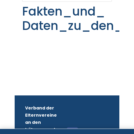
Fakten_und_
Daten_zu_den_Fo
Verband der
Elternvereine
an den
höheren und