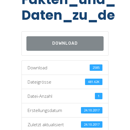
Daten_zu_den_
DOWNLOAD
Download
2585
Dateigrösse
481.62K
Datei-Anzahl
1
Erstellungsdatum
24.10.2017
Zuletzt aktualisiert
24.10.2017